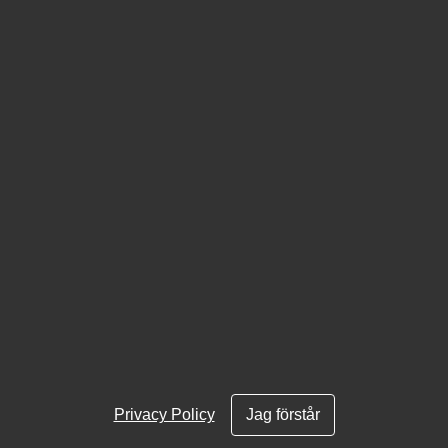
Logga in
Glömt lösen?
Swedish
English
Privacy Policy
Jag förstår