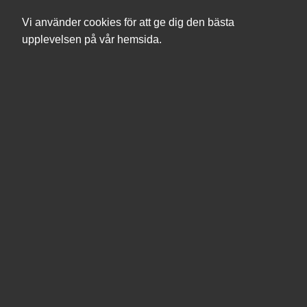
Vi använder cookies för att ge dig den bästa
upplevelsen på vår hemsida.
Sök
Produkter
Mina sidor
Logga in
Användarnamn
Lösenord