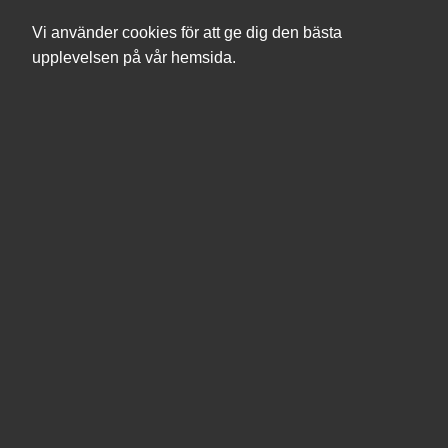
Vi använder cookies för att ge dig den bästa
upplevelsen på vår hemsida.
Sök
Produkter
Mina sidor
I vissa fall finns separat avtal med dig genom din
organisations ramavtal eller liknande - då gäller de villkoren i
första hand.
Produkter
Fakta- och prisuppgifter lämnas med reservation för
eventuella faktafel i produktinformation samt eventuella fel i